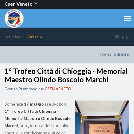
Csen Veneto
Arti Marziali
⁄ articolo
Info
Torna Indietro
1° Trofeo Città di Chioggia - Memorial
Maestro Olindo Boscolo Marchi
Evento Promosso da:
CSEN VENETO
Domenica
si è svolto il
17 maggio
–
1° Trofeo Città di Chioggia
Memorial Maestro Olindo Boscolo
, una giornata dedicata allo
Marchi
sport, alla condivisione e ai valori