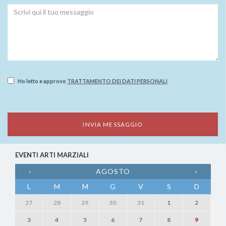
Ho letto e approvo
TRATTAMENTO DEI DATI PERSONALI
EVENTI ARTI MARZIALI
‹
AGOSTO
›
L
M
M
G
V
S
D
27
28
29
30
31
1
2
3
4
5
6
7
8
9