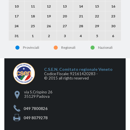
10
11
12
13
14
15
16
17
18
19
20
21
22
23
24
25
26
27
28
29
30
31
1
2
3
4
5
6
Provinciali
Regionali
Nazionali
C.S.E.N. Comitato regionale Veneto
Codice Fiscale: 92161420283 -
© 2015 all rights reserved
via S.Crispino 26
35129 Padova
049 7800826
049 8079278