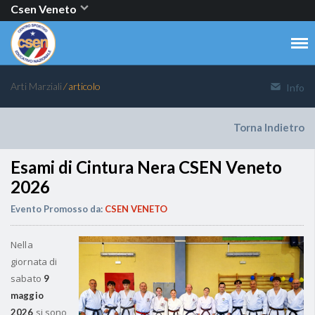
Csen Veneto
Arti Marziali
⁄ articolo
Info
Torna Indietro
Esami di Cintura Nera CSEN Veneto
2026
Evento Promosso da:
CSEN VENETO
Nella
giornata di
sabato
9
maggio
si sono
2026