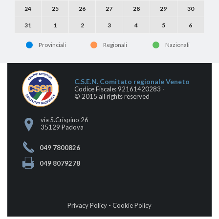
24
25
26
27
28
29
30
31
1
2
3
4
5
6
Provinciali
Regionali
Nazionali
C.S.E.N. Comitato regionale Veneto
Codice Fiscale: 92161420283 -
© 2015 all rights reserved
via S.Crispino 26
35129 Padova
049 7800826
049 8079278
Privacy Policy
-
Cookie Policy