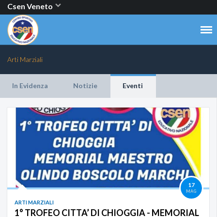
Csen Veneto
Arti Marziali
In Evidenza
Notizie
Eventi
17
MAG
ARTI MARZIALI
1° TROFEO CITTA’ DI CHIOGGIA - MEMORIAL