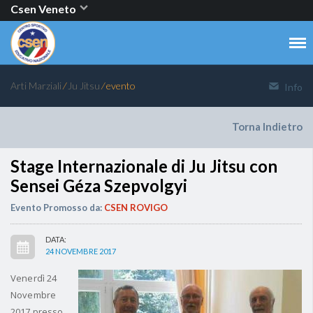
Csen Veneto
Arti Marziali
⁄
Ju Jitsu
⁄ evento
Info
Torna Indietro
Stage Internazionale di Ju Jitsu con
Sensei Géza Szepvolgyi
Evento Promosso da:
CSEN ROVIGO
DATA:
24 NOVEMBRE 2017
Venerdì 24
Novembre
2017 presso