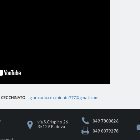
 CECCHINATO
:
giancarlo.cecchinato777@gmail.com
o
049 7800826
via S.Crispino 26
o
35129 Padova
049 8079278
eserved