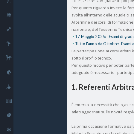
Outdoor
di 1°, 2° e 3° Dan (dal 4° in poi
Per quanto riguarda invece la forma
Sport acquatici
svolta all'interno delle scuole ci
Al termine dei corsi di formazione
Fitness
nazionale, del Tesserino Tecnico e
17 Maggio 2025:
Esami di grad
Danza
Tutto l'anno da Ottobre:
​​​​Esami
La partecipazione ai corsi arbitri
Combattimento
sotto il profilo tecnico.
Per questo motivo per poter parte
Equitazione
adeguato è necessario
partecipa
1. Referenti Arbitr
Sport fluviali
Cultura
È emersa la necessità che ogni scu
atleti aggiornati sulle novità rego
Rugby
La prima occasione formativa sar
Sport invernali
Michele Sorgato, con la collaboraz