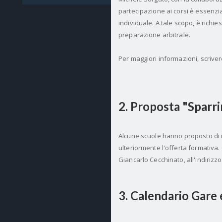
partecipazione ai corsi è essenzi
individuale. A tale scopo, è richi
preparazione arbitrale.
Per maggiori informazioni, scrive
2. Proposta "Sparr
Alcune scuole hanno proposto di i
ulteriormente l'offerta formativa.
Giancarlo Cecchinato, all'indirizz
3. Calendario Gare