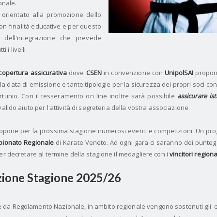
onale.
orientato alla promozione dello
n finalità educative e per questo
 dell'integrazione che prevede
 i livelli.
copertura assicurativa
dove
CSEN
in convenzione con
UnipolSAI
propone
la data di emissione e tante tipologie per la sicurezza dei propri soci c
rtunio.
Con il tesseramento on line inoltre sarà possibile
assicurare i
alido aiuto per l'attività di segreteria della vostra associazione.
opone per la prossima stagione numerosi eventi e competizioni.
Un pro
ionato Regionale
di Karate Veneto.
Ad ogni gara ci saranno dei puntegg
er decretare al termine della stagione il medagliere con i
vincitori regiona
ione Stagione 2025/26
 da Regolamento Nazionale, in ambito regionale vengono sostenuti gli