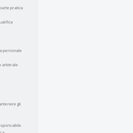
 parte pratica
ualifica
ta personale
 arbitrale
antenere gli
responsabile
 La