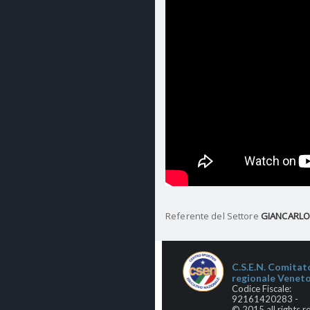
Referente del Settore
GIANCARLO
C.S.E.N. Comitat
regionale Venet
Codice Fiscale:
92161420283 -
© 2015 all rights r