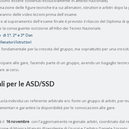
 possono essere sostenuti esclusivamente in ambito nazionale).
zione delle figure tecniche tra cui allenatori, istruttori e arbitri dopo la
 saranno delle video lezioni prima dell'esame.
 e al superamento dell'esame finale è previsto il rilascio del Diploma di q
 la conseguente iscrizione all'Albo dei Tecnici Nazionale.
o
di 1°, 2° e 3° Dan
 allenatori/istruttori
 è fondamentale per la crescita del gruppo, ma soprattutto per una cresci
cipare alle gare, facendo parte di un gruppo, avendo un bagaglio tecnico
re ai corsi.
ali per le ASD/SSD
ola individui un referente arbitrale e/o formi un gruppo di arbitri, per m
lamentari e garantire la disponibilità per le convocazioni alle gare.
à il
16 novembre
con l'aggiornamento regionale arbitri, coordinato dal 
ione di Monica Manuto (Presidente di Giuria) e l'arbitro Daniele Sorgato.