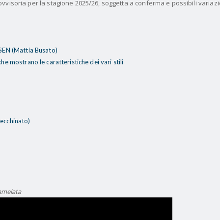
visoria per la stagione 2025/26, soggetta a conferma e possibili variazio
SEN (Mattia Busato)
e mostrano le caratteristiche dei vari stili
ecchinato)
a
tamelata