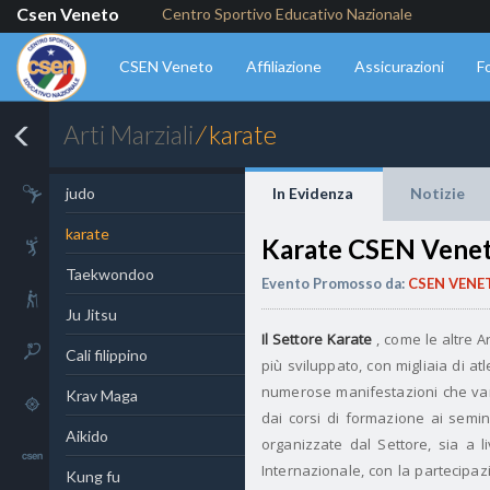
Csen Veneto
Centro Sportivo Educativo Nazionale
CSEN Veneto
Affiliazione
Assicurazioni
F
Arti Marziali
⁄ karate
Ginnastica
judo
In Evidenza
Notizie
karate
Karate CSEN Vene
Handball
Taekwondoo
Evento Promosso da:
CSEN VENE
Nordic walking
Ju Jitsu
Il Settore Karate
, come le altre A
Tennis
Cali filippino
più sviluppato, con migliaia di at
numerose manifestazioni che vann
Krav Maga
Tiro
dai corsi di formazione ai semi
Aikido
organizzate dal Settore, sia a l
Comunicazioni
Internazionale, con la partecipazi
Kung fu