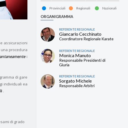
Provinciali
Regionali
Nazionali
ORGANIGRAMMA
REFERENTE REGIONALE
Giancarlo Cecchinato
Coordinatore Regionale Karate
 assicurazioni
on una procedura
REFERENTE REGIONALE
Monica Manuto
stantaneamente
i
Responsabile Presidenti di
Giuria
REFERENTE REGIONALE
gramma di gare
Sorgato Michele
i individuali ea
Responsabile Arbitri
li
.
esami di grado