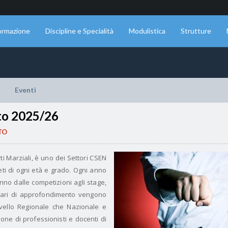
ormazione
Discipline e Specialità
Modulistica
Strutture
Eventi
to 2025/26
TO
rti Marziali, è uno dei Settori CSEN
leti di ogni età e grado.
Ogni anno
o dalle competizioni agli stage,
nari di approfondimento vengono
ivello Regionale che Nazionale e
one di professionisti e docenti di