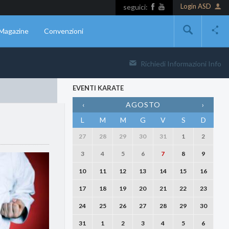
Login ASD
seguici:
Magazine
Convenzioni
Richiedi Informazioni
Info
EVENTI KARATE
‹
AGOSTO
›
L
M
M
G
V
S
D
27
28
29
30
31
1
2
3
4
5
6
7
8
9
10
11
12
13
14
15
16
17
18
19
20
21
22
23
24
25
26
27
28
29
30
31
1
2
3
4
5
6