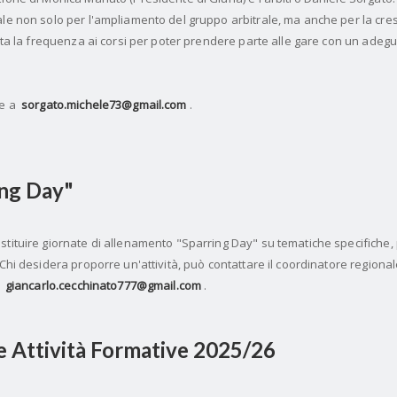
ale non solo per l'ampliamento del gruppo arbitrale, ma anche per la cres
esta la frequenza ai corsi per poter prendere parte alle gare con un adegua
re a
sorgato.michele73@gmail.com
.
ing Day"
stituire giornate di allenamento "Sparring Day" su tematiche specifiche, 
 Chi desidera proporre un'attività, può contattare il coordinatore regiona
o
giancarlo.cecchinato777@gmail.com
.
 e Attività Formative 2025/26