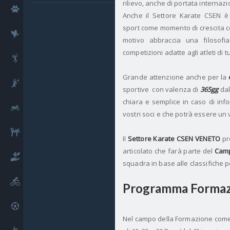
rilievo, anche di portata internazi
Cinofilia
Anche il Settore Karate CSEN è 
sport come momento di crescita co
Falconeria
motivo abbraccia una filosofia
competizioni adatte agli atleti di tutti
Pallavolo
Grande attenzione anche per la
Basket
sportive
con valenza di
365gg
dal
chiara e semplice in caso di info
Motori
vostri soci e che potrà essere un v
Arti Marziali
Il
Settore Karate CSEN VENETO
pr
articolato che farà parte del
Camp
Benessere
squadra in base alle classifiche p
Ciclismo
Programma Formaz
Calcio
Nel campo della Formazione come