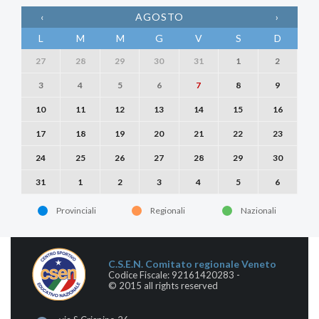
‹
AGOSTO
›
L
M
M
G
V
S
D
27
28
29
30
31
1
2
3
4
5
6
7
8
9
10
11
12
13
14
15
16
17
18
19
20
21
22
23
24
25
26
27
28
29
30
31
1
2
3
4
5
6
Provinciali
Regionali
Nazionali
C.S.E.N. Comitato regionale Veneto
Codice Fiscale: 92161420283 -
© 2015 all rights reserved