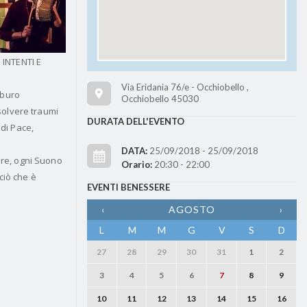
INTENTI E
Via Eridania 76/e - Occhiobello ,
mburo
Occhiobello 45030
isolvere traumi
DURATA DELL'EVENTO
 di Pace,
DATA:
25/09/2018 - 25/09/2018
are, ogni Suono
Orario:
20:30 - 22:00
ciò che è
EVENTI BENESSERE
‹
AGOSTO
›
L
M
M
G
V
S
D
27
28
29
30
31
1
2
3
4
5
6
7
8
9
10
11
12
13
14
15
16