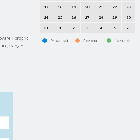
17
18
19
20
21
22
23
24
25
26
27
28
29
30
31
1
2
3
4
5
6
vare il proprio
Provinciali
Regionali
Nazionali
buro, Hang e
.