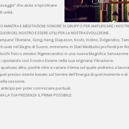
saggio” che aiuta a ripristinare
i unità.
 MANTRA E MEDITAZIONI SONORE DI GRUPPO PER AMPLIFICARE I NOSTRI 
IGLIORI DEL NOSTRO ESSERE UTILI PER LA NOSTRA EVOLUZIONE.
Campane Tibetane, Gong, Hang, Diapason, Koshi, Violino, Didgeridoo, Ta
nti usati nel Bagno di Suono, entreremo in Stati Meditativi profondi per R
blocchi fisici o emotivi; Rigenerandoci in una nuova Magnifica Sensazione
riportando così il nostro Essere nella sua originaria Vibrazione.
qualsiasi altra, poichè oltre a variare il tema sul quale andremo a lavor
el preciso istante basato sul Sentire dell'Energia di quel momento e di 
uella sessione.
n anticipo per poter così iniziare puntuali.
MA LA TUA PRESENZA IL PRIMA POSSIBILE: