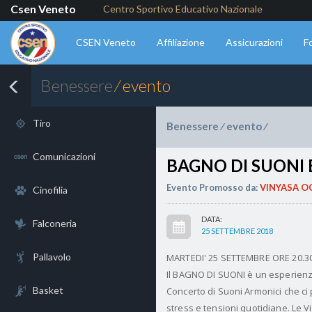
Csen Veneto
Centro Sportivo Educativo Nazionale
CSEN Veneto
Affiliazione
Assicurazioni
F
Benessere
⁄ evento
Tiro
Benessere
evento
⁄
⁄
Comunicazioni
BAGNO DI SUONI 
Evento Promosso da:
VINYASA OC
Cinofilia
DATA:
Falconeria
25 SETTEMBRE 2018
Pallavolo
MARTEDI' 25 SETTEMBRE ORE 20.3
Il BAGNO DI SUONI è un esperienza
Basket
Concerto di Suoni Armonici che ci
stress e tensioni quotidiane. Le 