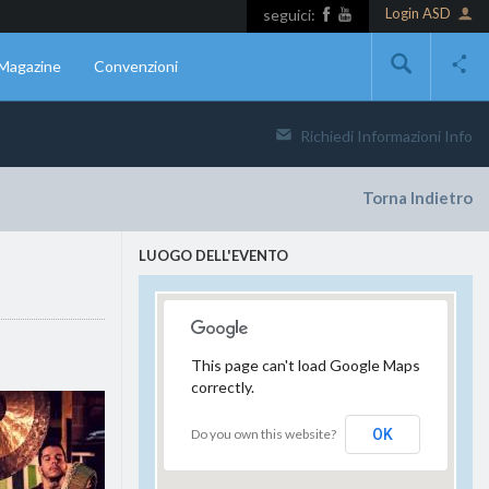
Login ASD
seguici:
Magazine
Convenzioni
Richiedi Informazioni
Info
Torna Indietro
LUOGO DELL'EVENTO
This page can't load Google Maps
correctly.
Do you own this website?
OK