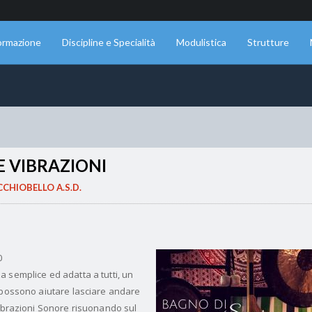
ormazione
Discipline e Specialità
Modulistica
Strutture
E VIBRAZIONI
CHIOBELLO A.S.D.
0
 semplice ed adatta a tutti, un
 possono aiutare lasciare andare
Vibrazioni Sonore risuonando sul