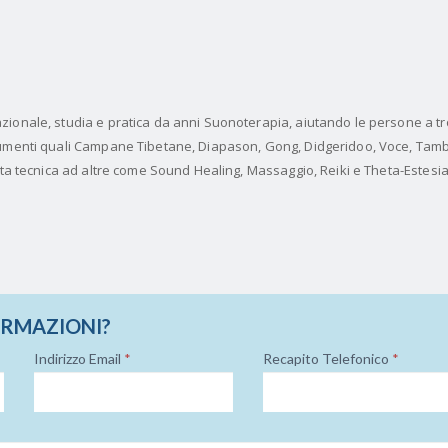
ionale, studia e pratica da anni Suonoterapia, aiutando le persone a tro
rumenti quali Campane Tibetane, Diapason, Gong, Didgeridoo, Voce, Tam
sta tecnica ad altre come Sound Healing, Massaggio, Reiki e Theta-Estesia
ORMAZIONI?
Indirizzo Email
*
Recapito Telefonico
*