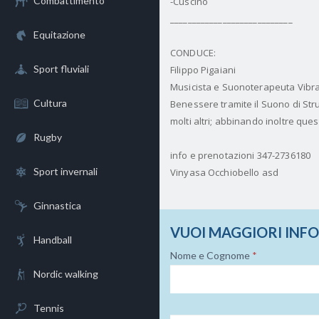
Combattimento
-Cuscino
____________________________
Equitazione
CONDUCE:
Sport fluviali
Filippo Pigaiani
Musicista e Suonoterapeuta Vibraz
Cultura
Benessere tramite il Suono di St
molti altri; abbinando inoltre que
Rugby
info e prenotazioni 347-2736180
Sport invernali
Vinyasa Occhiobello asd
Ginnastica
VUOI MAGGIORI INF
Handball
Nome e Cognome
*
Nordic walking
Tennis