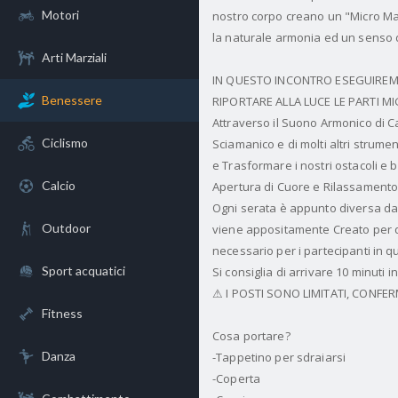
Motori
nostro corpo creano un "Micro Mas
la naturale armonia ed un senso d
Arti Marziali
IN QUESTO INCONTRO ESEGUIREMO
Benessere
RIPORTARE ALLA LUCE LE PARTI M
Attraverso il Suono Armonico di 
Ciclismo
Sciamanico e di molti altri strume
e Trasformare i nostri ostacoli e 
Calcio
Apertura di Cuore e Rilassamento; 
Ogni serata è appunto diversa da 
Outdoor
viene appositamente Creato per qu
necessario per i partecipanti in q
Sport acquatici
Si consiglia di arrivare 10 minuti i
⚠ I POSTI SONO LIMITATI, CONFER
Fitness
Cosa portare?
Danza
-Tappetino per sdraiarsi
-Coperta