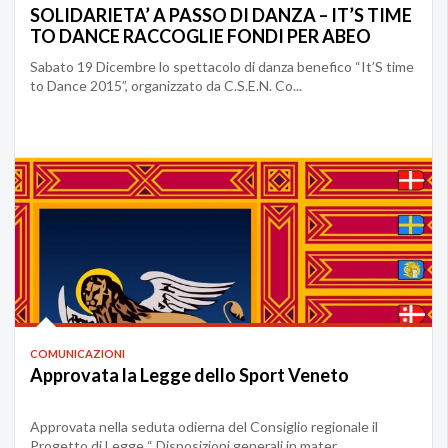
SOLIDARIETA’ A PASSO DI DANZA – IT’S TIME
TO DANCE RACCOGLIE FONDI PER ABEO
Sabato 19 Dicembre lo spettacolo di danza benefico “It’S time
to Dance 2015”, organizzato da C.S.E.N. Co...
COMUNICAZIONI
Approvata la Legge dello Sport Veneto
Approvata nella seduta odierna del Consiglio regionale il
Progetto di Legge “ Disposizioni generali in mater...