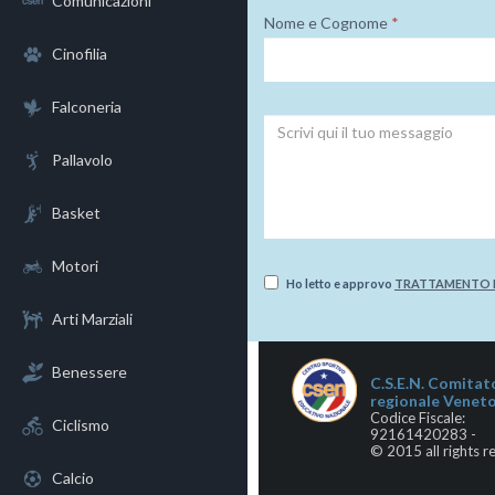
Comunicazioni
Nome e Cognome
*
Cinofilia
Falconeria
Pallavolo
Basket
Motori
Ho letto e approvo
TRATTAMENTO D
Arti Marziali
Benessere
C.S.E.N. Comitat
regionale Venet
Codice Fiscale:
Ciclismo
92161420283 -
© 2015 all rights r
Calcio