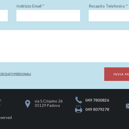
Indirizzo Email
*
Recapito Telefonico
*
EI DATI PERSONALI
o
049 7800826
via S.Crispino 26
o
35129 Padova
049 8079278
eserved