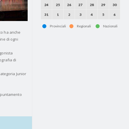
24
25
26
27
28
29
30
31
1
2
3
4
5
6
Provinciali
Regionali
Nazionali
lico ha anche
ine di ogni
agonista
ografia di
categoria Junior
'appuntamento