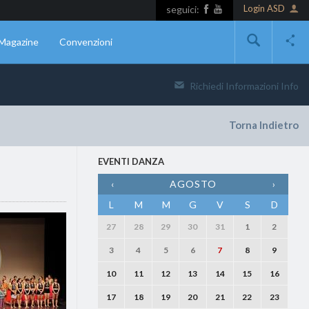
Login ASD
seguici:
Magazine
Convenzioni
Richiedi Informazioni
Info
Torna Indietro
EVENTI DANZA
‹
AGOSTO
›
L
M
M
G
V
S
D
27
28
29
30
31
1
2
3
4
5
6
7
8
9
10
11
12
13
14
15
16
17
18
19
20
21
22
23