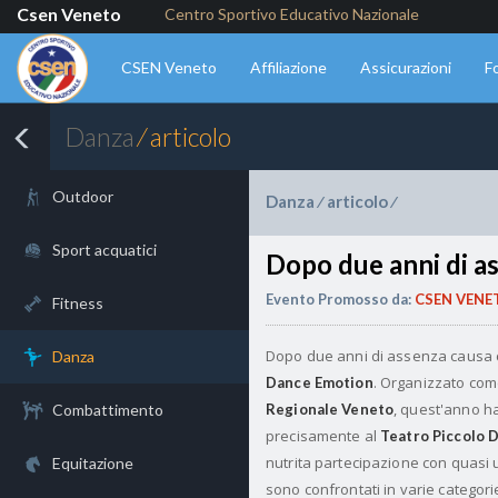
Csen Veneto
Centro Sportivo Educativo Nazionale
CSEN Veneto
Affiliazione
Assicurazioni
F
Danza
⁄ articolo
Outdoor
Danza
articolo
⁄
⁄
Sport acquatici
Dopo due anni di a
Evento Promosso da:
CSEN VENE
Fitness
Dopo due anni di assenza causa co
Danza
. Organizzato com
Dance Emotion
, quest'anno h
Combattimento
Regionale Veneto
precisamente al
Teatro Piccolo 
nutrita partecipazione con quasi u
Equitazione
sono confrontati in varie categori