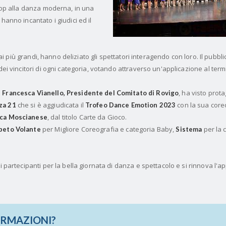
 hop alla danza moderna, in una
hanno incantato i giudici ed il
li ai più grandi, hanno deliziato gli spettatori interagendo con loro. Il pubb
dei vincitori di ogni categoria, votando attraverso un'applicazione al term
a
, ha visto prot
Francesca Vianello, Presidente del Comitato di Rovigo
che si è aggiudicata il
con la sua core
za 21
Trofeo Dance Emotion 2023
, dal titolo Carte da Gioco.
ca Moscianese
per Migliore Coreografia e categoria Baby,
per la 
peto Volante
Sistema
ni partecipanti per la bella giornata di danza e spettacolo e si rinnova l
ORMAZIONI?