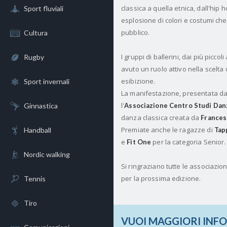
classica a quella etnica, dall'hip
Sport fluviali
esplosione di colori e costumi che 
pubblico.
Cultura
I gruppi di ballerini, dai più picco
Rugby
avuto un ruolo attivo nella scelta 
esibizione.
Sport invernali
La manifestazione, presentata d
l'
Ginnastica
Associazione Centro Studi Dan
danza classica creata da
Frances
Premiate anche le ragazze di
Handball
Tap
e
per la categoria Senior.
Fit One
Nordic walking
Si ringraziano tutte le associazio
per la prossima edizione.
Tennis
Tiro
VUOI MAGGIORI INF