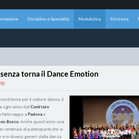
ormazione
Discipline e Specialità
Modulistica
Strutture
ssenza torna il Dance Emotion
TO
vid torna per il settore danza, il
e ogni anno dal
Comitato
a fatto tappa a
e
Padova
. Anche quest'anno una
Don Bosco
n centinaio di partecipanti che si
e e in diversi generi: dalla danza