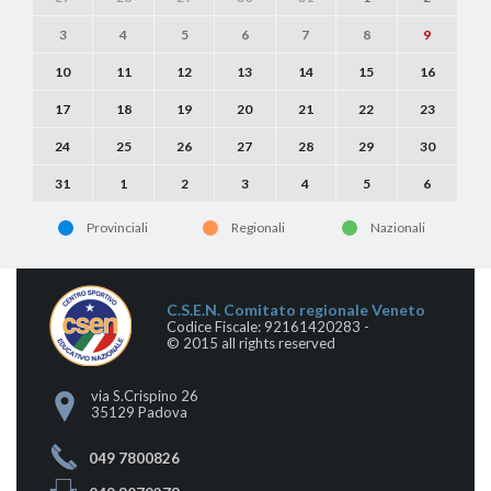
3
4
5
6
7
8
9
10
11
12
13
14
15
16
17
18
19
20
21
22
23
24
25
26
27
28
29
30
31
1
2
3
4
5
6
Provinciali
Regionali
Nazionali
C.S.E.N. Comitato regionale Veneto
Codice Fiscale: 92161420283 -
© 2015 all rights reserved
via S.Crispino 26
35129 Padova
049 7800826