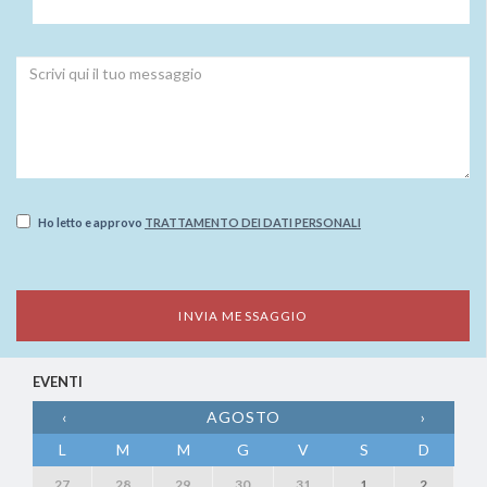
Ho letto e approvo
TRATTAMENTO DEI DATI PERSONALI
EVENTI
‹
AGOSTO
›
L
M
M
G
V
S
D
27
28
29
30
31
1
2