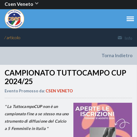
Csen Veneto
⁄ articolo
Info
Torna Indietro
CAMPIONATO TUTTOCAMPO CUP
2024/25
Evento Promosso da:
CSEN VENETO
"
La TuttocampoCUP non è un
campionato fine a se stesso ma uno
strumento di diffusione del Calcio
a 5 Femminile in Italia
"