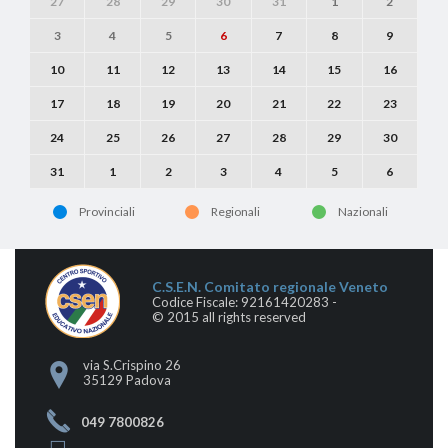
27
28
29
30
31
1
2
3
4
5
6
7
8
9
10
11
12
13
14
15
16
17
18
19
20
21
22
23
24
25
26
27
28
29
30
31
1
2
3
4
5
6
Provinciali
Regionali
Nazionali
C.S.E.N. Comitato regionale Veneto
Codice Fiscale: 92161420283 -
© 2015 all rights reserved
via S.Crispino 26
35129 Padova
049 7800826