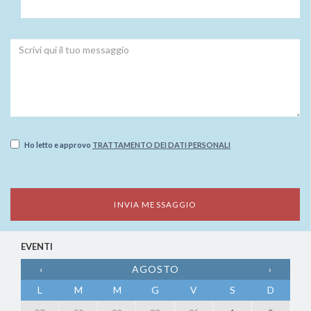
Ho letto e approvo
TRATTAMENTO DEI DATI PERSONALI
EVENTI
‹
AGOSTO
›
L
M
M
G
V
S
D