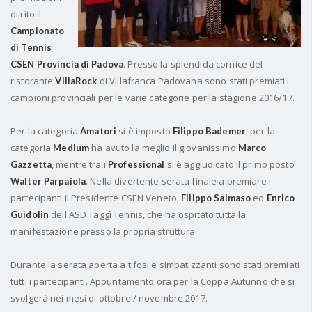
di rito il
Campionato
di Tennis
. Presso la splendida cornice del
CSEN Provincia di Padova
ristorante
di Villafranca Padovana sono stati premiati i
VillaRock
campioni provinciali per le varie categorie per la stagione 2016/17.
Per la categoria
si è imposto
, per la
Amatori
Filippo Bademer
categoria
ha avuto la meglio il giovanissimo
Medium
Marco
, mentre tra i
si è aggiudicato il primo posto
Gazzetta
Professional
. Nella divertente serata finale a premiare i
Walter Parpaiola
partecipanti
il Presidente CSEN Veneto,
ed
Filippo Salmaso
Enrico
dell'ASD Taggì Tennis, che ha ospitato tutta la
Guidolin
manifestazione presso la propria struttura.
Durante la serata aperta a tifosi e simpatizzanti sono stati premiati
tutti i partecipanti. Appuntamento ora per la Coppa Autunno che si
svolgerà nei mesi di ottobre / novembre 2017.