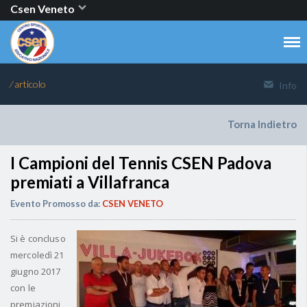
Csen Veneto
⁄ articolo
Info
Torna Indietro
I Campioni del Tennis CSEN Padova
premiati a Villafranca
Evento Promosso da:
CSEN VENETO
Si è concluso
mercoledì 21
giugno 2017
con le
premiazioni