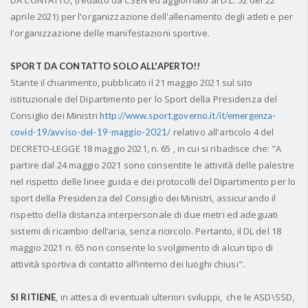
DA CONTATTO, (redatto da CSEN ed aggiornato al D.L. 52 del 22
aprile 2021) per l'organizzazione dell'allenamento degli atleti e per
l'organizzazione delle manifestazioni sportive.
SPORT DA CONTATTO SOLO ALL'APERTO!!
Stante il chiarimento, pubblicato il 21 maggio 2021 sul sito
istituzionale del Dipartimento per lo Sport della Presidenza del
Consiglio dei Ministri
http://www.sport.governo.it/it/emergenza-
relativo all'articolo 4 del
covid-19/avviso-del-19-maggio-2021/
DECRETO-LEGGE 18 maggio 2021, n. 65 , in cui si ribadisce che: "A
partire dal 24 maggio 2021 sono consentite le attività delle palestre
nel rispetto delle linee guida e dei protocolli del Dipartimento per lo
sport della Presidenza del Consiglio dei Ministri, assicurando il
rispetto della distanza interpersonale di due metri ed adeguati
sistemi di ricambio dell’aria, senza ricircolo. Pertanto, il DL del 18
maggio 2021 n. 65 non consente lo svolgimento di alcun tipo di
attività sportiva di contatto all’interno dei luoghi chiusi".
, in attesa di eventuali ulteriori sviluppi, che le ASD\SSD,
SI RITIENE