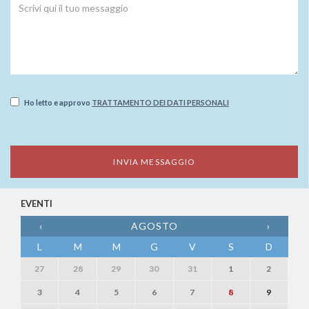
Ho letto e approvo
TRATTAMENTO DEI DATI PERSONALI
EVENTI
‹
AGOSTO
›
L
M
M
G
V
S
D
27
28
29
30
31
1
2
3
4
5
6
7
8
9