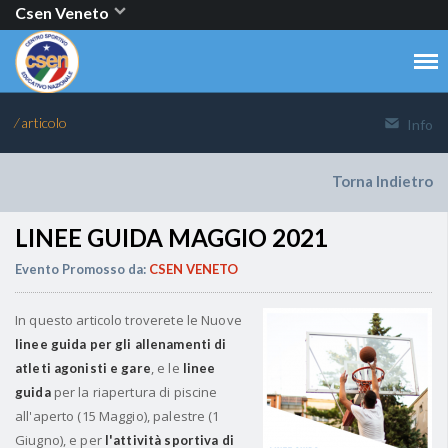
Csen Veneto
⁄ articolo
Info
Torna Indietro
LINEE GUIDA MAGGIO 2021
Evento Promosso da:
CSEN VENETO
In questo articolo troverete le Nuove
linee guida per gli allenamenti di
, e le
atleti agonisti e gare
linee
per la riapertura di piscine
guida
all'aperto (15 Maggio), palestre (1
Giugno), e per
l'attività sportiva di