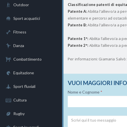
Outdoor
Classificazione patenti di equit
Abilita l’allievo/a a pe
Patente A:
elementare e percorsi ad ostacoli
Sport acquatici
Abilita l’allievo/a a pe
Patente B:
Fitness
Abilita l’allievo/a a pe
Patente 1°:
Abilita l’allievo/a a pe
Danza
Patente 2°:
Per informazioni: Giamaria Salvò
Combattimento
Equitazione
VUOI MAGGIORI INF
Sport fluviali
Nome e Cognome
*
Cultura
Rugby