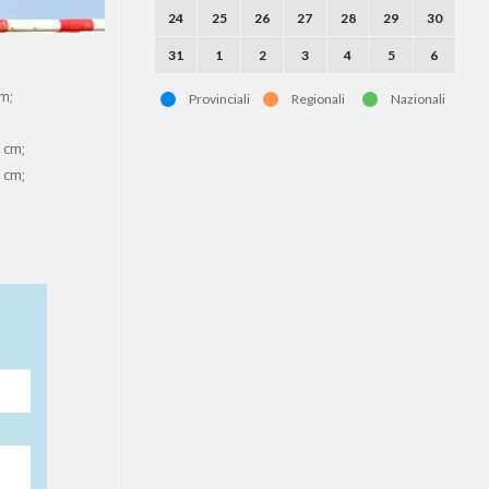
24
25
26
27
28
29
30
31
1
2
3
4
5
6
cm;
Provinciali
Regionali
Nazionali
0 cm;
0 cm;