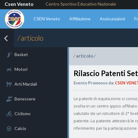
Csen Veneto
Centro Sportivo Educativo Nazionale
CSEN Veneto
Affiliazione
Assicurazioni
F
⁄ articolo
Basket
articolo
⁄
⁄
Motori
Rilascio Patenti Se
Evento Promosso da:
CSEN VENE
Arti Marziali
Le patenti di equitazione si co
Benessere
svolta in un centro ippico affiliato
valutato da un istruttore di 2° live
Ciclismo
patente. La patente attesterà le 
riferimento per la partecipazione 
Calcio