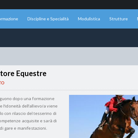
ormazione
Discipline e Specialità
Modulistica
Strutture
ttore Equestre
TO
nseguono dopo una formazione
 e l’idoneità dell’allievo/a viene
llo con rilascio del tesserino di
competenze acquisite e sarà di
di gare e manifestazioni.