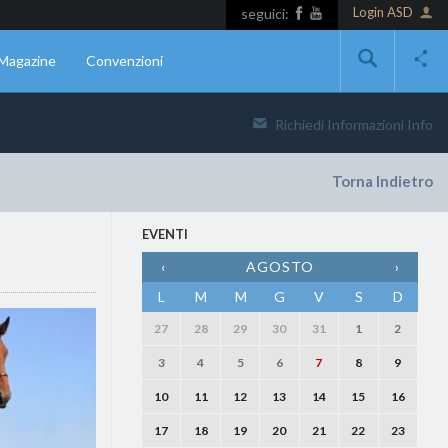
Login ASD
seguici:
Magazine
Convenzioni
Richiedi Informazioni
Info
Torna Indietro
EVENTI
‹
AGOSTO
›
L
M
M
G
V
S
D
27
28
29
30
31
1
2
3
4
5
6
7
8
9
10
11
12
13
14
15
16
17
18
19
20
21
22
23