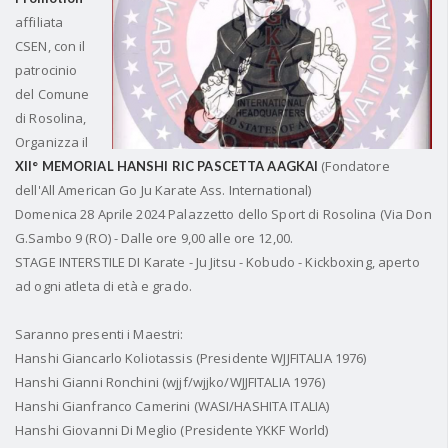
affiliata
CSEN,
con il
patrocinio
del Comune
di Rosolina,
Organizza il
(Fondatore
XII° MEMORIAL HANSHI RIC PASCETTA AAGKAI
dell'All American Go Ju Karate Ass. International)
Domenica 28 Aprile 2024 Palazzetto dello Sport di Rosolina (Via Don
G.Sambo 9 (RO) - Dalle ore 9,00 alle ore 12,00.
STAGE INTERSTILE DI Karate - Ju Jitsu - Kobudo - Kickboxing, aperto
ad ogni atleta di età e grado.
Saranno presenti i Maestri:
Hanshi Giancarlo Koliotassis
(Presidente WJJFITALIA 1976)
Hanshi Gianni Ronchini
(wjjf/wjjko/WJJFITALIA 1976)
Hanshi Gianfranco Camerini
(WASI/HASHITA ITALIA)
Hanshi Giovanni Di Meglio
(Presidente YKKF World)