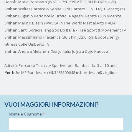
Hanshi Mario Panisson
(WADO RYU KARATE SHIN BU KAN) (VE)
Shihan Walter Carraro & Sensei Rita Carraro
(Go Ju Ryu Karate) PD
Shihan Eugenio Bertoncello Brotto
(Nagashi Karate Club Vicenza)
Shihan Marino Biasin
(WASCA in The World Martial Arts ITALIA)
Shihan Santi Soraci
(Tang Soo Do Italia - Free Sport & Movement TV)
Shihan Massimiliano Placanica
(Bu Shin Jutsu Ryu Budo) Energy
Fitness Colle Umberto TV
Shihan Andrea Melandri
(Go Ju Italia Ju Jitsu Dojo Padova)
Attività: Percorso Tecnico/Sportivo per Bambini dai 5 ai 10 anni.
M° Bondesan cell.3485500648 m.bondesan@virgilio.it
Per Info:
VUOI MAGGIORI INFORMAZIONI?
Nome e Cognome
*