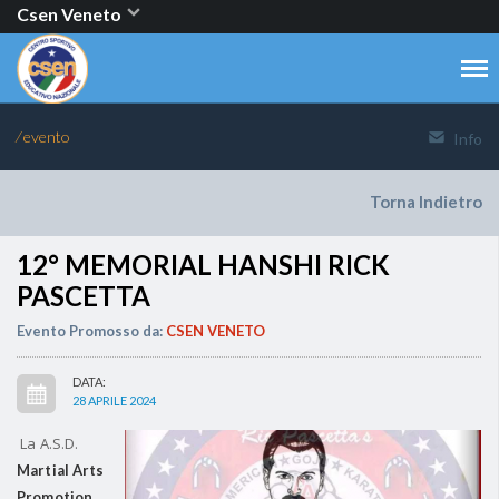
Csen Veneto
⁄ evento
Info
Torna Indietro
12° MEMORIAL HANSHI RICK
PASCETTA
Evento Promosso da:
CSEN VENETO
DATA:
28 APRILE 2024
L
a A.S.D.
Martial Arts
Promotion