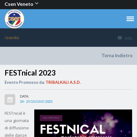
Csen Veneto
⁄ evento
Info
Torna Indietro
FESTnical 2023
Evento Promosso da:
TRIBALKALI A.S.D.
DATA:
24 - 25 GIUGNO 2023
FESTnical è
una giornata
di diffusione
delle danze