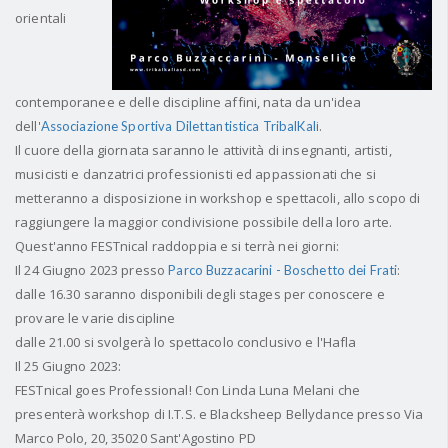
orientali
contemporanee e delle discipline affini, nata da un'idea
dell'
i.
Associazione Sportiva Dilettantistica TribalKal
Il cuore della giornata saranno le attività di insegnanti, artisti,
musicisti e danzatrici professionisti ed appassionati che si
metteranno a disposizione in workshop e spettacoli, allo scopo di
raggiungere la maggior condivisione possibile della loro arte.
Quest'anno FESTnical raddoppia e si terrà nei giorni:
Il 24 Giugno 2023 presso
:
Parco Buzzacarini - Boschetto dei Frati
dalle 16.30 saranno disponibili degli stages per conoscere e
provare le varie discipline
dalle 21.00 si svolgerà lo spettacolo conclusivo e l'Hafla
Il 25 Giugno 2023:
FESTnical goes Professional! Con Linda Luna Melani che
presenterà workshop di I.T.S. e Blacksheep Bellydance presso Via
Marco Polo, 20, 35020 Sant'Agostino PD