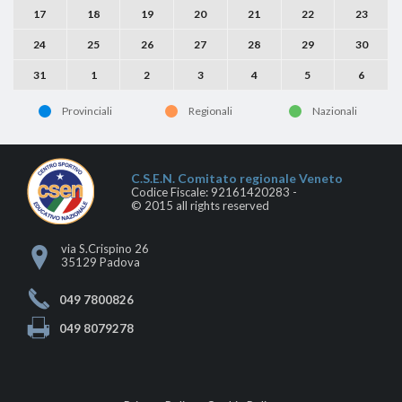
17
18
19
20
21
22
23
24
25
26
27
28
29
30
31
1
2
3
4
5
6
Provinciali
Regionali
Nazionali
C.S.E.N. Comitato regionale Veneto
Codice Fiscale: 92161420283 -
© 2015 all rights reserved
via S.Crispino 26
35129 Padova
049 7800826
049 8079278