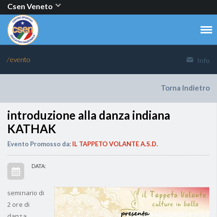
Csen Veneto
⁄ evento
Info
Torna Indietro
introduzione alla danza indiana
KATHAK
Evento Promosso da:
IL TAPPETO VOLANTE A.S.D.
DATA:
seminario di
2 ore di
danza