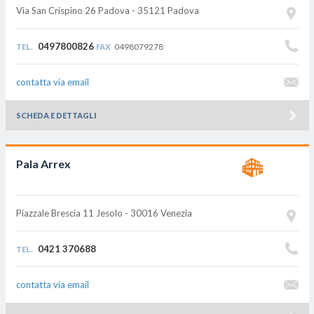
Via San Crispino 26
Padova - 35121
Padova
0497800826
0498079278
TEL.
FAX
contatta via email
SCHEDA E DETTAGLI
Pala Arrex
Piazzale Brescia 11
Jesolo - 30016
Venezia
0421 370688
TEL.
contatta via email