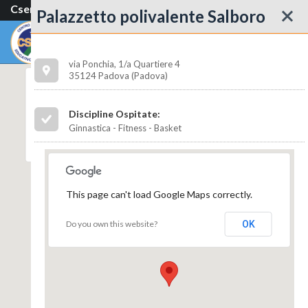
Csen Veneto
Palazzetto polivalente Salboro
via Ponchia, 1/a Quartiere 4
35124 Padova (Padova)
This page can't load Google Maps correctly.
Discipline Ospitate:
Ginnastica - Fitness - Basket
Do you own this website?
OK
This page can't load Google Maps correctly.
Do you own this website?
OK